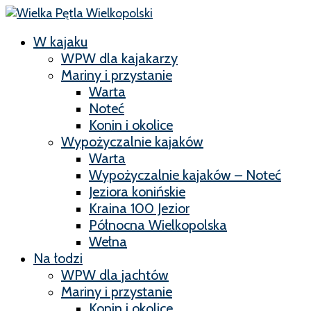
W kajaku
WPW dla kajakarzy
Mariny i przystanie
Warta
Noteć
Konin i okolice
Wypożyczalnie kajaków
Warta
Wypożyczalnie kajaków – Noteć
Jeziora konińskie
Kraina 100 Jezior
Północna Wielkopolska
Wełna
Na łodzi
WPW dla jachtów
Mariny i przystanie
Konin i okolice