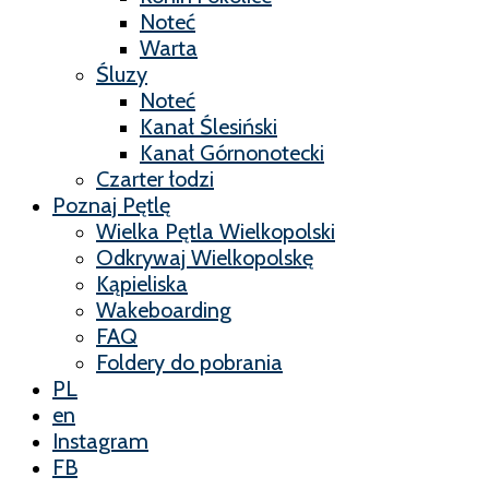
Noteć
Warta
Śluzy
Noteć
Kanał Ślesiński
Kanał Górnonotecki
Czarter łodzi
Poznaj Pętlę
Wielka Pętla Wielkopolski
Odkrywaj Wielkopolskę
Kąpieliska
Wakeboarding
FAQ
Foldery do pobrania
PL
en
Instagram
FB