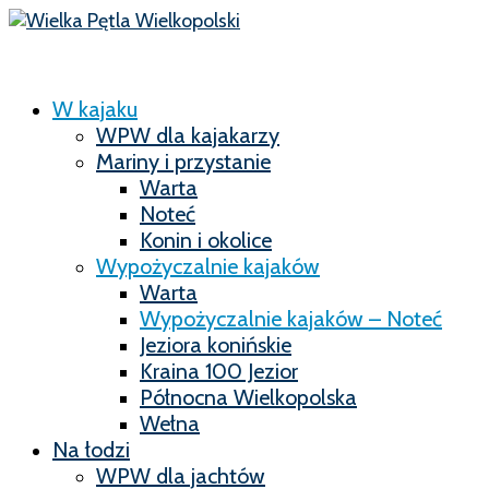
W kajaku
WPW dla kajakarzy
Mariny i przystanie
Warta
Noteć
Konin i okolice
Wypożyczalnie kajaków
Warta
Wypożyczalnie kajaków – Noteć
Jeziora konińskie
Kraina 100 Jezior
Północna Wielkopolska
Wełna
Na łodzi
WPW dla jachtów