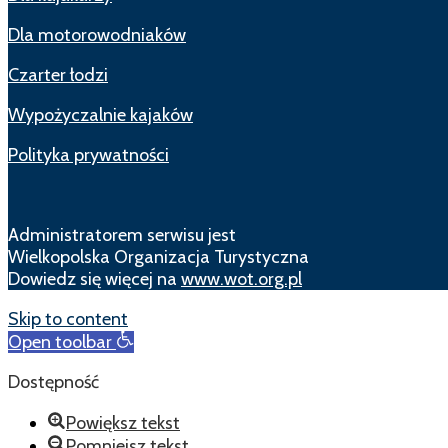
Dla motorowodniaków
Czarter łodzi
Wypożyczalnie kajaków
Polityka prywatności
Administratorem serwisu jest
Wielkopolska Organizacja Turystyczna
Dowiedz się więcej na
www.wot.org.pl
Skip to content
Open toolbar
Dostępność
Powiększ tekst
Pomniejsz tekst