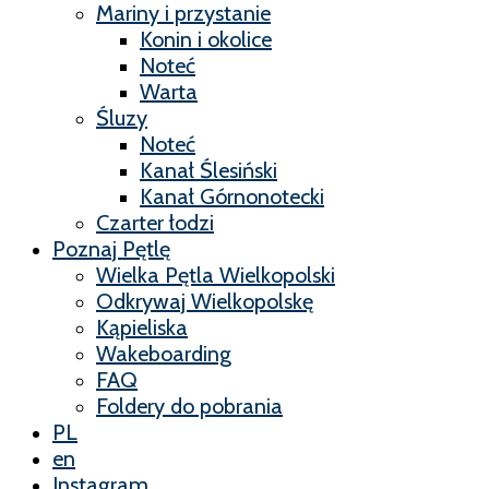
Mariny i przystanie
Konin i okolice
Noteć
Warta
Śluzy
Noteć
Kanał Ślesiński
Kanał Górnonotecki
Czarter łodzi
Poznaj Pętlę
Wielka Pętla Wielkopolski
Odkrywaj Wielkopolskę
Kąpieliska
Wakeboarding
FAQ
Foldery do pobrania
PL
en
Instagram