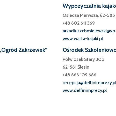
Wypożyczalnia kajak
Osiecza Pierwsza, 62-58
+48 602 611 369
arkadiuszchmielewski@vp.
www.warta-kajaki.pl
„Ogród Zakrzewek”
Ośrodek Szkoleniow
Półwiosek Stary 30b
62-561 Ślesin
+48 666 109 666
recepcja@delfinimprezy.p
www.delfinimprezy.pl