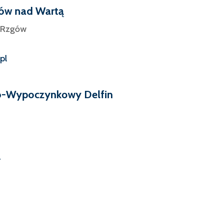
ów nad Wartą
5 Rzgów
pl
o-Wypoczynkowy Delfin
l