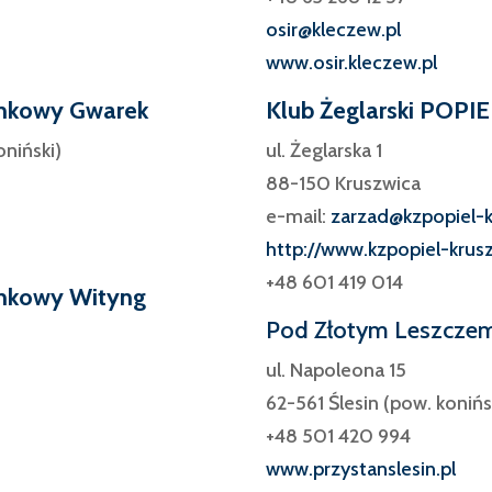
osir@kleczew.pl
www.osir.kleczew.pl
nkowy Gwarek
Klub Żeglarski POPIE
oniński)
ul. Żeglarska 1
88-150 Kruszwica
e-mail:
zarzad@kzpopiel-k
http://www.kzpopiel-krus
+48 601 419 014
nkowy Wityng
Pod Złotym Leszcze
ul. Napoleona 15
62-561 Ślesin (pow. konińs
+48 501 420 994
www.przystanslesin.pl