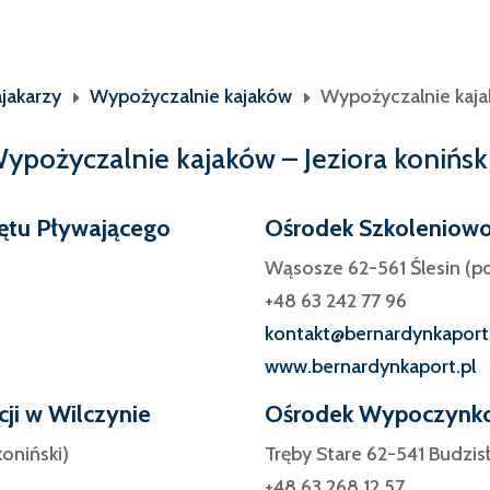
jakarzy
Wypożyczalnie kajaków
Wypożyczalnie kajak
E
E
ypożyczalnie kajaków – Jeziora konińsk
ętu Pływającego
Ośrodek Szkoleniow
Wąsosze 62-561 Ślesin (po
+48 63 242 77 96
kontakt@bernardynkaport.
www.bernardynkaport.pl
ji w Wilczynie
Ośrodek Wypoczynko
oniński)
Tręby Stare 62-541 Budzis
+48 63 268 12 57