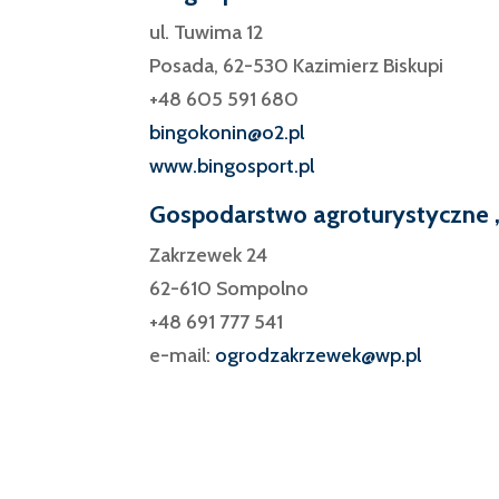
ul. Tuwima 12
Posada, 62-530 Kazimierz Biskupi
+48 605 591 680
bingokonin@o2.pl
www.bingosport.pl
Gospodarstwo agroturystyczne 
Zakrzewek 24
62-610 Sompolno
+48 691 777 541
e-mail:
ogrodzakrzewek@wp.pl