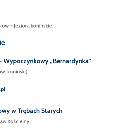
ów – Jeziora konińskie
ie
o-Wypoczynkowy „Bernardynka”
w. koniński)
pl
wy w Trębach Starych
ław Kościelny