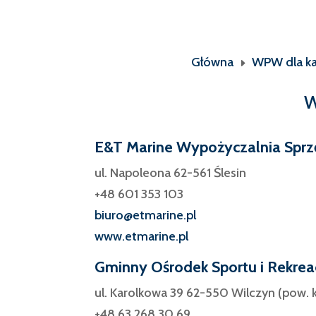
Główna
WPW dla ka
E
W
E&T Marine Wypożyczalnia Sprz
ul. Napoleona 62-561 Ślesin
+48 601 353 103
biuro@etmarine.pl
www.etmarine.pl
Gminny Ośrodek Sportu i Rekreac
ul. Karolkowa 39 62-550 Wilczyn (pow. k
+48 63 268 30 69