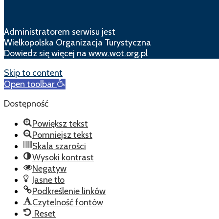
Administratorem serwisu jest
Wielkopolska Organizacja Turystyczna
Dowiedz się więcej na
www.wot.org.pl
Skip to content
Open toolbar
Dostępność
Powiększ tekst
Pomniejsz tekst
Skala szarości
Wysoki kontrast
Negatyw
Jasne tło
Podkreślenie linków
Czytelność fontów
Reset