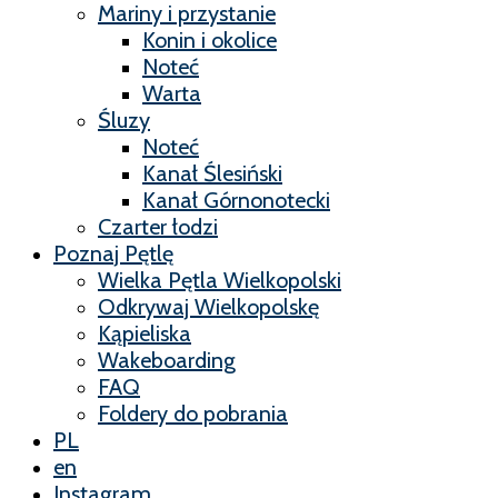
Mariny i przystanie
Konin i okolice
Noteć
Warta
Śluzy
Noteć
Kanał Ślesiński
Kanał Górnonotecki
Czarter łodzi
Poznaj Pętlę
Wielka Pętla Wielkopolski
Odkrywaj Wielkopolskę
Kąpieliska
Wakeboarding
FAQ
Foldery do pobrania
PL
en
Instagram