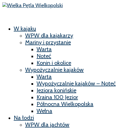
W kajaku
WPW dla kajakarzy
Mariny i przystanie
Warta
Noteć
Konin i okolice
Wypożyczalnie kajaków
Warta
Wypożyczalnie kajaków – Noteć
Jeziora konińskie
Kraina 100 Jezior
Północna Wielkopolska
Wełna
Na łodzi
WPW dla jachtów