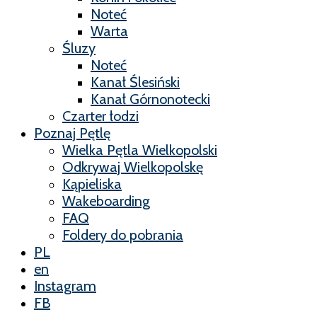
Noteć
Warta
Śluzy
Noteć
Kanał Ślesiński
Kanał Górnonotecki
Czarter łodzi
Poznaj Pętlę
Wielka Pętla Wielkopolski
Odkrywaj Wielkopolskę
Kąpieliska
Wakeboarding
FAQ
Foldery do pobrania
PL
en
Instagram
FB