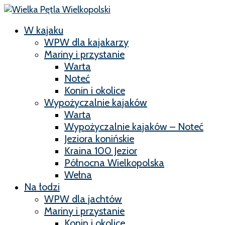
W kajaku
WPW dla kajakarzy
Mariny i przystanie
Warta
Noteć
Konin i okolice
Wypożyczalnie kajaków
Warta
Wypożyczalnie kajaków – Noteć
Jeziora konińskie
Kraina 100 Jezior
Północna Wielkopolska
Wełna
Na łodzi
WPW dla jachtów
Mariny i przystanie
Konin i okolice