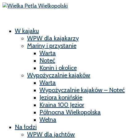
W kajaku
WPW dla kajakarzy
Mariny i przystanie
Warta
Noteć
Konin i okolice
Wypożyczalnie kajaków
Warta
Wypożyczalnie kajaków – Noteć
Jeziora konińskie
Kraina 100 Jezior
Północna Wielkopolska
Wełna
Na łodzi
WPW dla jachtów