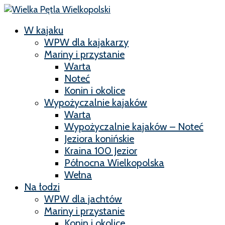
W kajaku
WPW dla kajakarzy
Mariny i przystanie
Warta
Noteć
Konin i okolice
Wypożyczalnie kajaków
Warta
Wypożyczalnie kajaków – Noteć
Jeziora konińskie
Kraina 100 Jezior
Północna Wielkopolska
Wełna
Na łodzi
WPW dla jachtów
Mariny i przystanie
Konin i okolice