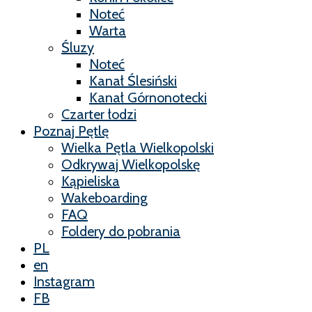
Noteć
Warta
Śluzy
Noteć
Kanał Ślesiński
Kanał Górnonotecki
Czarter łodzi
Poznaj Pętlę
Wielka Pętla Wielkopolski
Odkrywaj Wielkopolskę
Kąpieliska
Wakeboarding
FAQ
Foldery do pobrania
PL
en
Instagram
FB