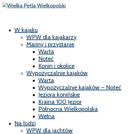
W kajaku
WPW dla kajakarzy
Mariny i przystanie
Warta
Noteć
Konin i okolice
Wypożyczalnie kajaków
Warta
Wypożyczalnie kajaków – Noteć
Jeziora konińskie
Kraina 100 Jezior
Północna Wielkopolska
Wełna
Na łodzi
WPW dla jachtów