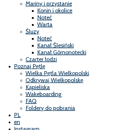
Mariny i przystanie
Konin i okolice
Noteć
Warta
Śluzy
Noteć
Kanał Ślesiński
Kanał Górnonotecki
Czarter łodzi
Poznaj Pętlę
Wielka Pętla Wielkopolski
Odkrywaj Wielkopolskę
Kąpieliska
Wakeboarding
FAQ
Foldery do pobrania
PL
en
Instagram