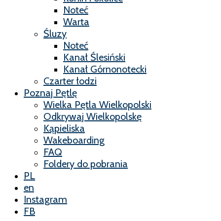
Noteć
Warta
Śluzy
Noteć
Kanał Ślesiński
Kanał Górnonotecki
Czarter łodzi
Poznaj Pętlę
Wielka Pętla Wielkopolski
Odkrywaj Wielkopolskę
Kąpieliska
Wakeboarding
FAQ
Foldery do pobrania
PL
en
Instagram
FB