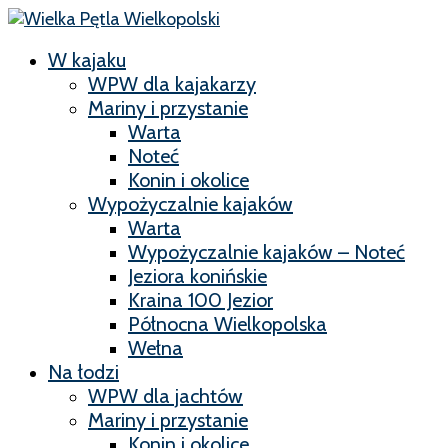
W kajaku
WPW dla kajakarzy
Mariny i przystanie
Warta
Noteć
Konin i okolice
Wypożyczalnie kajaków
Warta
Wypożyczalnie kajaków – Noteć
Jeziora konińskie
Kraina 100 Jezior
Północna Wielkopolska
Wełna
Na łodzi
WPW dla jachtów
Mariny i przystanie
Konin i okolice