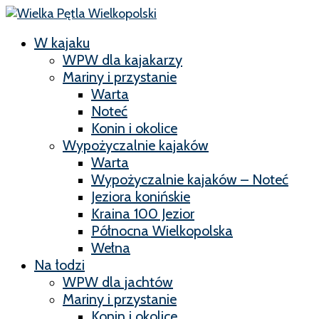
W kajaku
WPW dla kajakarzy
Mariny i przystanie
Warta
Noteć
Konin i okolice
Wypożyczalnie kajaków
Warta
Wypożyczalnie kajaków – Noteć
Jeziora konińskie
Kraina 100 Jezior
Północna Wielkopolska
Wełna
Na łodzi
WPW dla jachtów
Mariny i przystanie
Konin i okolice