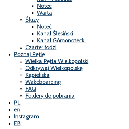
Noteć
Warta
Śluzy
Noteć
Kanał Ślesiński
Kanał Górnonotecki
Czarter łodzi
Poznaj Pętlę
Wielka Pętla Wielkopolski
Odkrywaj Wielkopolskę
Kąpieliska
Wakeboarding
FAQ
Foldery do pobrania
PL
en
Instagram
FB