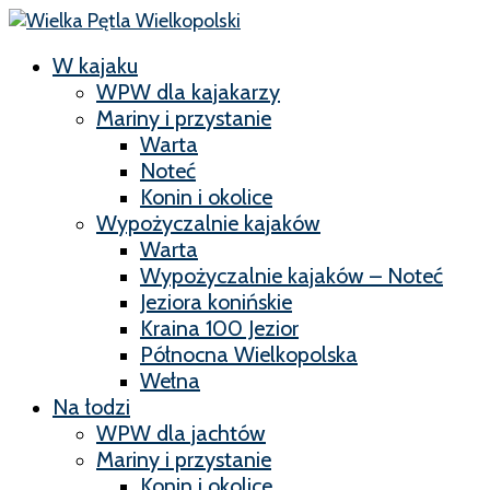
W kajaku
WPW dla kajakarzy
Mariny i przystanie
Warta
Noteć
Konin i okolice
Wypożyczalnie kajaków
Warta
Wypożyczalnie kajaków – Noteć
Jeziora konińskie
Kraina 100 Jezior
Północna Wielkopolska
Wełna
Na łodzi
WPW dla jachtów
Mariny i przystanie
Konin i okolice