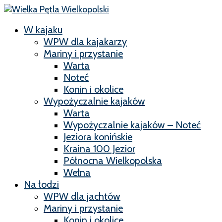
W kajaku
WPW dla kajakarzy
Mariny i przystanie
Warta
Noteć
Konin i okolice
Wypożyczalnie kajaków
Warta
Wypożyczalnie kajaków – Noteć
Jeziora konińskie
Kraina 100 Jezior
Północna Wielkopolska
Wełna
Na łodzi
WPW dla jachtów
Mariny i przystanie
Konin i okolice