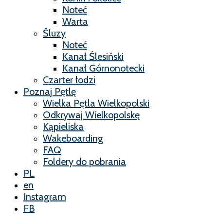
Noteć
Warta
Śluzy
Noteć
Kanał Ślesiński
Kanał Górnonotecki
Czarter łodzi
Poznaj Pętlę
Wielka Pętla Wielkopolski
Odkrywaj Wielkopolskę
Kąpieliska
Wakeboarding
FAQ
Foldery do pobrania
PL
en
Instagram
FB