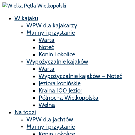
W kajaku
WPW dla kajakarzy
Mariny i przystanie
Warta
Noteć
Konin i okolice
Wypożyczalnie kajaków
Warta
Wypożyczalnie kajaków – Noteć
Jeziora konińskie
Kraina 100 Jezior
Północna Wielkopolska
Wełna
Na łodzi
WPW dla jachtów
Mariny i przystanie
Konin i okolice