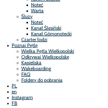
Noteć
Warta
Śluzy
Noteć
Kanał Ślesiński
Kanał Górnonotecki
Czarter łodzi
Poznaj Pętlę
Wielka Pętla Wielkopolski
Odkrywaj Wielkopolskę
Kąpieliska
Wakeboarding
FAQ
Foldery do pobrania
PL
en
Instagram
FB