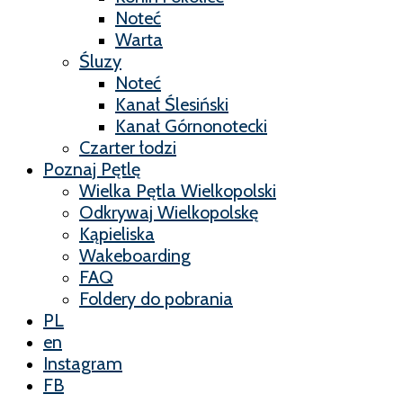
Noteć
Warta
Śluzy
Noteć
Kanał Ślesiński
Kanał Górnonotecki
Czarter łodzi
Poznaj Pętlę
Wielka Pętla Wielkopolski
Odkrywaj Wielkopolskę
Kąpieliska
Wakeboarding
FAQ
Foldery do pobrania
PL
en
Instagram
FB