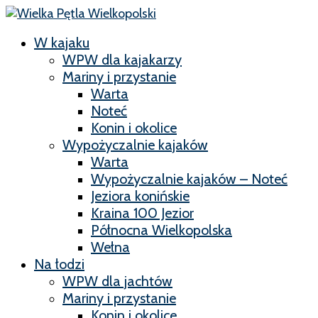
W kajaku
WPW dla kajakarzy
Mariny i przystanie
Warta
Noteć
Konin i okolice
Wypożyczalnie kajaków
Warta
Wypożyczalnie kajaków – Noteć
Jeziora konińskie
Kraina 100 Jezior
Północna Wielkopolska
Wełna
Na łodzi
WPW dla jachtów
Mariny i przystanie
Konin i okolice