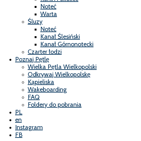
Noteć
Warta
Śluzy
Noteć
Kanał Ślesiński
Kanał Górnonotecki
Czarter łodzi
Poznaj Pętlę
Wielka Pętla Wielkopolski
Odkrywaj Wielkopolskę
Kąpieliska
Wakeboarding
FAQ
Foldery do pobrania
PL
en
Instagram
FB