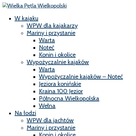
W kajaku
WPW dla kajakarzy
Mariny i przystanie
Warta
Noteć
Konin i okolice
Wypożyczalnie kajaków
Warta
Wypożyczalnie kajaków – Noteć
Jeziora konińskie
Kraina 100 Jezior
Północna Wielkopolska
Wełna
Na łodzi
WPW dla jachtów
Mariny i przystanie
Konin i okolice