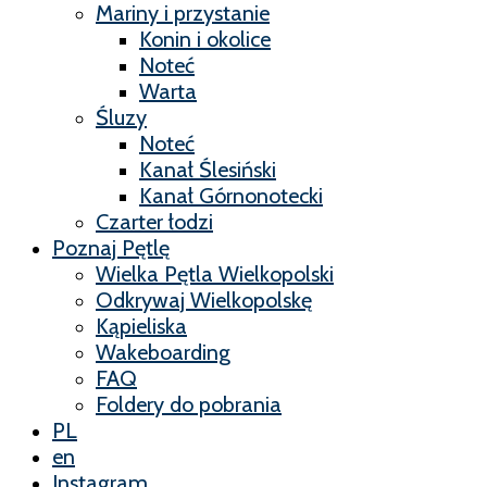
Mariny i przystanie
Konin i okolice
Noteć
Warta
Śluzy
Noteć
Kanał Ślesiński
Kanał Górnonotecki
Czarter łodzi
Poznaj Pętlę
Wielka Pętla Wielkopolski
Odkrywaj Wielkopolskę
Kąpieliska
Wakeboarding
FAQ
Foldery do pobrania
PL
en
Instagram