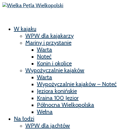
W kajaku
WPW dla kajakarzy
Mariny i przystanie
Warta
Noteć
Konin i okolice
Wypożyczalnie kajaków
Warta
Wypożyczalnie kajaków – Noteć
Jeziora konińskie
Kraina 100 Jezior
Północna Wielkopolska
Wełna
Na łodzi
WPW dla jachtów